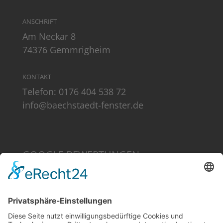
ANSCHRIFT
Am Neckar 8
74376 Gemmrigheim
KONTAKT
Telefon:
0176 404 538 72
info@baechstaedt-fenster.de
GOOGLE BEWERTUNGEN
DATENSCHUTZ